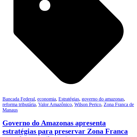
Bancada Federal
,
economia
,
Estratégias
,
governo do amazonas
,
reforma tributária
,
Valor Amazônico
,
Wilson Perico
,
Zona Franca de
Manaus
Governo do Amazonas apresenta
estratégias para preservar Zona Franca