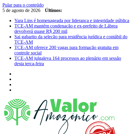
Pular para o conteúdo
5 de agosto de 2026
Últimos:
Yara Lins é homenageada por liderança e integridade pública
TCE-AM mantém condenação e ex-prefeito de Lábrea
devolverá quase R$ 200 mil
Sai gabarito da seleção para residência jurídica e contábil do
TCE-AM
TCE-AM oferece 200 vagas para formação gratuita em
controle social
TCE-AM julgaleva 164 processos ao plenário em sessão
desta terça-feira