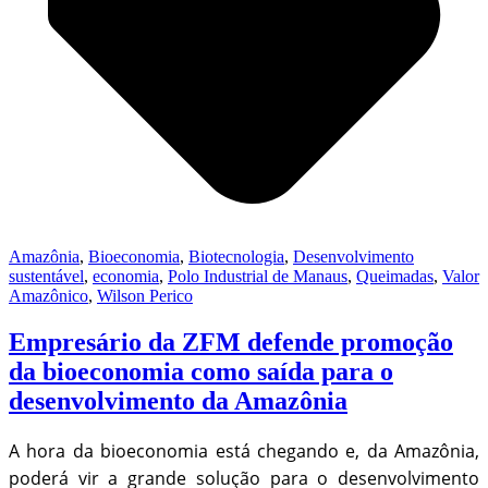
Amazônia
,
Bioeconomia
,
Biotecnologia
,
Desenvolvimento
sustentável
,
economia
,
Polo Industrial de Manaus
,
Queimadas
,
Valor
Amazônico
,
Wilson Perico
Empresário da ZFM defende promoção
da bioeconomia como saída para o
desenvolvimento da Amazônia
A hora da bioeconomia está chegando e, da Amazônia,
poderá vir a grande solução para o desenvolvimento