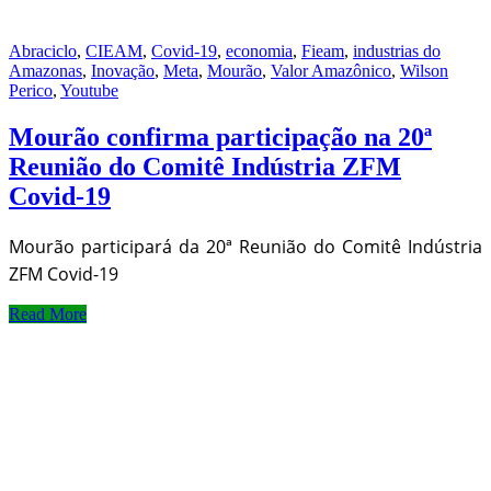
Abraciclo
,
CIEAM
,
Covid-19
,
economia
,
Fieam
,
industrias do
Amazonas
,
Inovação
,
Meta
,
Mourão
,
Valor Amazônico
,
Wilson
Perico
,
Youtube
Mourão confirma participação na 20ª
Reunião do Comitê Indústria ZFM
Covid-19
Mourão participará da 20ª Reunião do Comitê Indústria
ZFM Covid-19
Read More