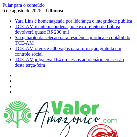
Pular para o conteúdo
6 de agosto de 2026
Últimos:
Yara Lins é homenageada por liderança e integridade pública
TCE-AM mantém condenação e ex-prefeito de Lábrea
devolverá quase R$ 200 mil
Sai gabarito da seleção para residência jurídica e contábil do
TCE-AM
TCE-AM oferece 200 vagas para formação gratuita em
controle social
TCE-AM julgaleva 164 processos ao plenário em sessão
desta terça-feira