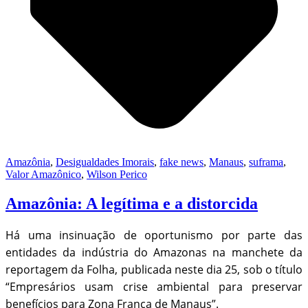
Amazônia
,
Desigualdades Imorais
,
fake news
,
Manaus
,
suframa
,
Valor Amazônico
,
Wilson Perico
Amazônia: A legítima e a distorcida
Há uma insinuação de oportunismo por parte das
entidades da indústria do Amazonas na manchete da
reportagem da Folha, publicada neste dia 25, sob o título
“Empresários usam crise ambiental para preservar
benefícios para Zona Franca de Manaus”.