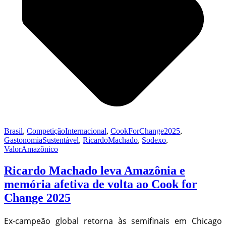
Brasil
,
CompetiçãoInternacional
,
CookForChange2025
,
GastonomiaSustentável
,
RicardoMachado
,
Sodexo
,
ValorAmazônico
Ricardo Machado leva Amazônia e
memória afetiva de volta ao Cook for
Change 2025
Ex-campeão global retorna às semifinais em Chicago