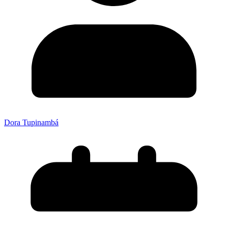
Dora Tupinambá