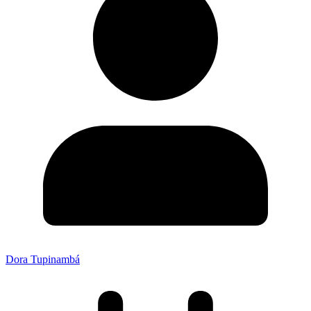
Dora Tupinambá