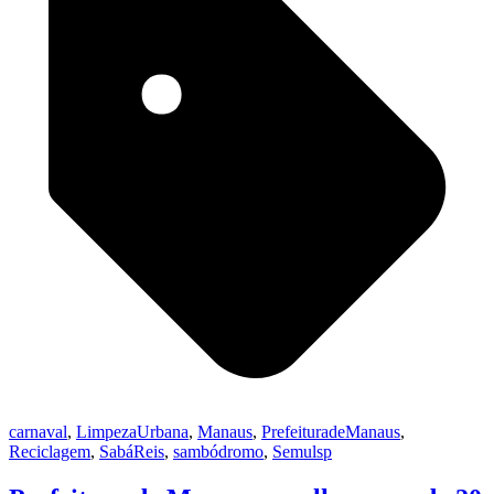
carnaval
,
LimpezaUrbana
,
Manaus
,
PrefeituradeManaus
,
Reciclagem
,
SabáReis
,
sambódromo
,
Semulsp