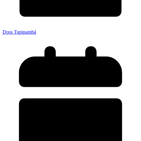
Dora Tupinambá