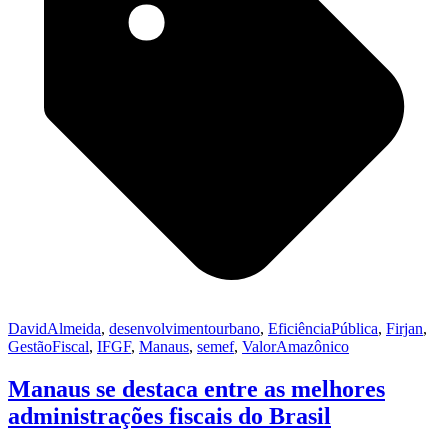
DavidAlmeida
,
desenvolvimentourbano
,
EficiênciaPública
,
Firjan
,
GestãoFiscal
,
IFGF
,
Manaus
,
semef
,
ValorAmazônico
Manaus se destaca entre as melhores
administrações fiscais do Brasil