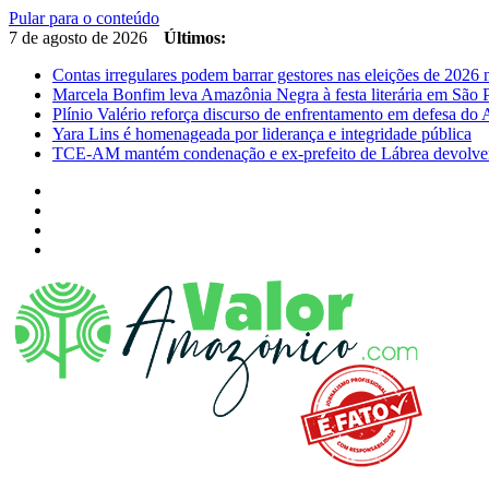
Pular para o conteúdo
7 de agosto de 2026
Últimos:
Contas irregulares podem barrar gestores nas eleições de 202
Marcela Bonfim leva Amazônia Negra à festa literária em São 
Plínio Valério reforça discurso de enfrentamento em defesa d
Yara Lins é homenageada por liderança e integridade pública
TCE-AM mantém condenação e ex-prefeito de Lábrea devolver