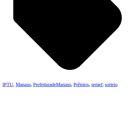
IPTU
,
Manaus
,
PrefeituradeManaus
,
Prêmios
,
semef
,
sorteio