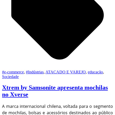
#e-commerce
,
#Indústrias
,
ATACADO E VAREJO
,
educação
,
Sociedade
Xtrem by Samsonite apresenta mochilas
no Xverse
A marca internacional chilena, voltada para o segmento
de mochilas, bolsas e acessórios destinados ao público