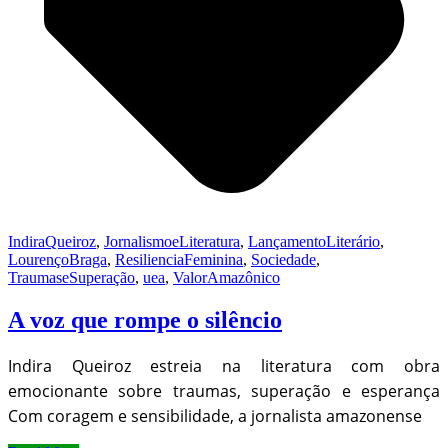
IndiraQueiroz
,
JornalismoeLiteratura
,
LançamentoLiterário
,
LourençoBraga
,
ResilienciaFeminina
,
Sociedade
,
TraumaseSuperação
,
uea
,
ValorAmazônico
A voz que rompe o silêncio
Indira Queiroz estreia na literatura com obra
emocionante sobre traumas, superação e esperança
Com coragem e sensibilidade, a jornalista amazonense