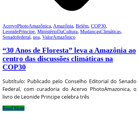
AcervoPhotoAmazônica
,
Amazônia
,
Belém
,
COP30
,
LeonidePrincipe
,
MinistérioDaCultura
,
MudançasClimáticas
,
Senadofederal
,
uea
,
ValorAmazônico
“30 Anos de Floresta” leva a Amazônia ao
centro das discussões climáticas na
COP30
Subtítulo: Publicado pelo Conselho Editorial do Senado
Federal, com curadoria do Acervo PhotoAmazonica, o
livro de Leonide Principe celebra três
Read More