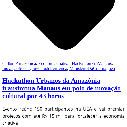
CulturaAmazônica
,
Economiacriativa
,
HackathonEmManaus
,
InovaçãoSocial
,
JuventudePeriférica
,
MinistérioDaCultura
,
uea
Hackathon Urbanos da Amazônia
transforma Manaus em polo de inovação
cultural por 43 horas
Evento reúne 150 participantes na UEA e vai premiar
projetos com até R$ 15 mil para fortalecer a economia
criativa