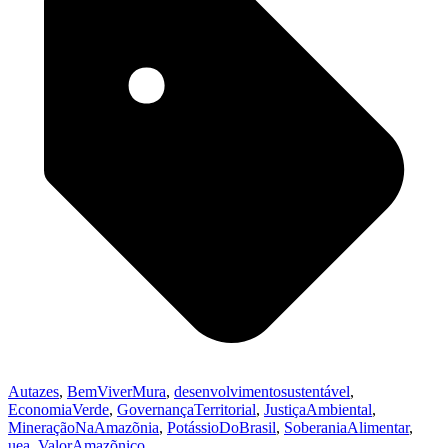
Autazes
,
BemViverMura
,
desenvolvimentosustentável
,
EconomiaVerde
,
GovernançaTerritorial
,
JustiçaAmbiental
,
MineraçãoNaAmazõnia
,
PotássioDoBrasil
,
SoberaniaAlimentar
,
uea
,
ValorAmazõnico