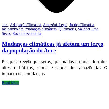
acre
,
AdaptaçãoClimática
,
AmazôniaLegal
,
JustiçaClimática
,
meioambiente
,
mudanças climáticas
,
Queimadas
,
SaúdeeClima
,
Secas
,
Sociobioeconomia
Mudanças climáticas já afetam um terço
da população do Acre
Pesquisa revela que secas, queimadas e ondas de calor
alteram hábitos, renda e saúde dos amazônidas O
impacto das mudanças
Read More