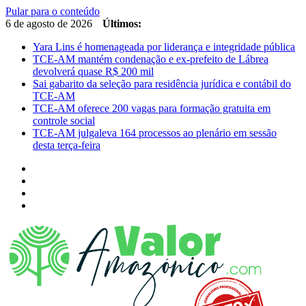
Pular para o conteúdo
6 de agosto de 2026
Últimos:
Yara Lins é homenageada por liderança e integridade pública
TCE-AM mantém condenação e ex-prefeito de Lábrea
devolverá quase R$ 200 mil
Sai gabarito da seleção para residência jurídica e contábil do
TCE-AM
TCE-AM oferece 200 vagas para formação gratuita em
controle social
TCE-AM julgaleva 164 processos ao plenário em sessão
desta terça-feira