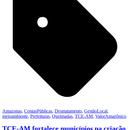
Amazonas
,
ContasPúblicas
,
Desmatamento
,
GestãoLocal
,
meioambiente
,
Prefeituras
,
Queimadas
,
TCE-AM
,
ValorAmazônico
TCE-AM fortalece municípios na criação