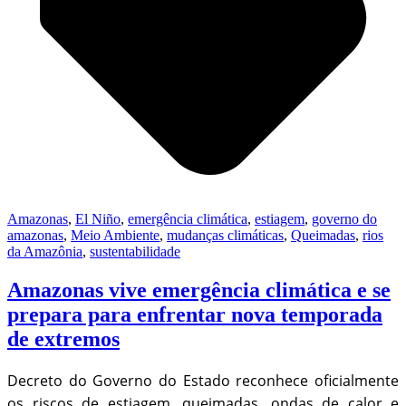
Amazonas
,
El Niño
,
emergência climática
,
estiagem
,
governo do
amazonas
,
Meio Ambiente
,
mudanças climáticas
,
Queimadas
,
rios
da Amazônia
,
sustentabilidade
Amazonas vive emergência climática e se
prepara para enfrentar nova temporada
de extremos
Decreto do Governo do Estado reconhece oficialmente
os riscos de estiagem, queimadas, ondas de calor e