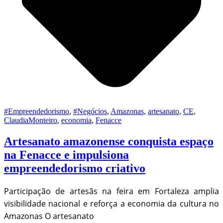
#Empreendedorismo
,
#Negócios
,
Amazonas
,
artesanato
,
CE
,
ClaudiaMonteiro
,
economia
,
Fenacce
Artesanato amazonense conquista espaço
na Fenacce e impulsiona
empreendedorismo criativo
Participação de artesãs na feira em Fortaleza amplia
visibilidade nacional e reforça a economia da cultura no
Amazonas O artesanato