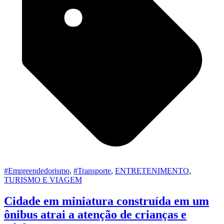
#Empreendedorismo
,
#Transporte
,
ENTRETENIMENTO
,
TURISMO E VIAGEM
Cidade em miniatura construída em um
ônibus atrai a atenção de crianças e