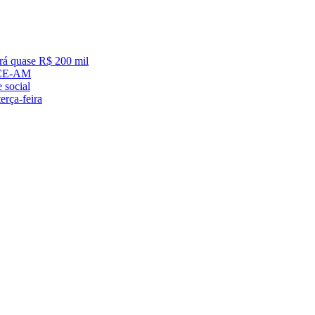
á quase R$ 200 mil
 TCE-AM
 social
erça-feira