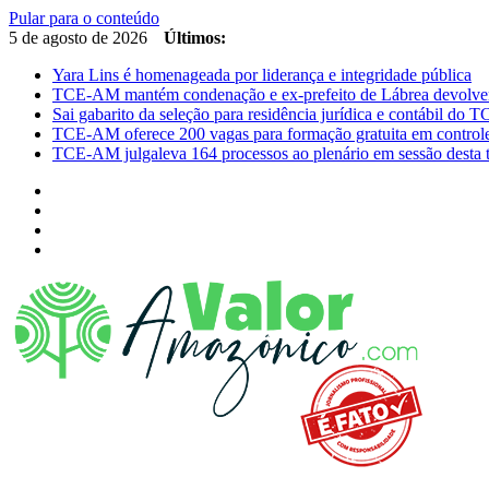
Pular para o conteúdo
5 de agosto de 2026
Últimos:
Yara Lins é homenageada por liderança e integridade pública
TCE-AM mantém condenação e ex-prefeito de Lábrea devolver
Sai gabarito da seleção para residência jurídica e contábil do
TCE-AM oferece 200 vagas para formação gratuita em controle
TCE-AM julgaleva 164 processos ao plenário em sessão desta t