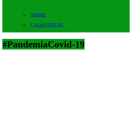
SOBRE
CADASTRE-SE
#PandemiaCovid-19