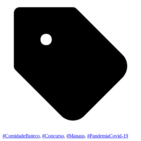
#ComidadeButeco
,
#Concurso
,
#Manaus
,
#PandemiaCovid-19