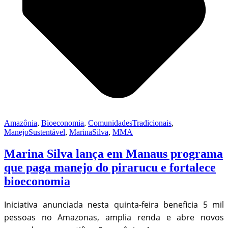
Amazônia
,
Bioeconomia
,
ComunidadesTradicionais
,
ManejoSustentável
,
MarinaSilva
,
MMA
Marina Silva lança em Manaus programa
que paga manejo do pirarucu e fortalece
bioeconomia
Iniciativa anunciada nesta quinta-feira beneficia 5 mil
pessoas no Amazonas, amplia renda e abre novos