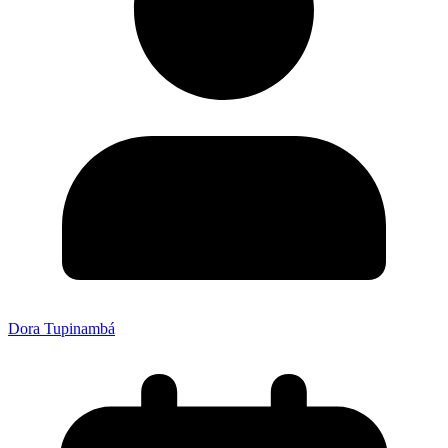
Dora Tupinambá