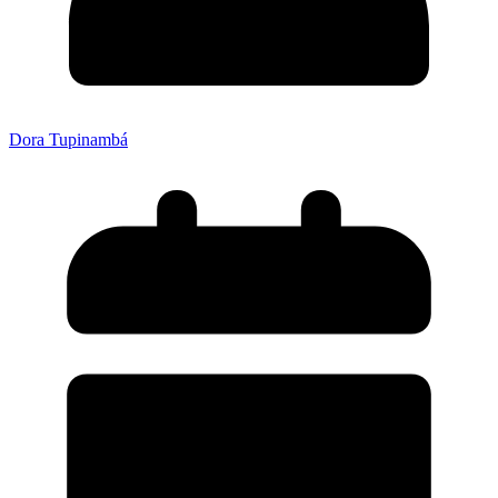
Dora Tupinambá