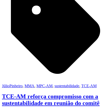
JúlioPinheiro
,
MMA
,
MPC-AM
,
sustentabilidade
,
TCE-AM
TCE-AM reforça compromisso com a
sustentabilidade em reunião do comitê