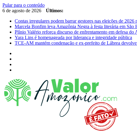
Pular para o conteúdo
6 de agosto de 2026
Últimos:
Contas irregulares podem barrar gestores nas eleições de 202
Marcela Bonfim leva Amazônia Negra à festa literária em São 
Plínio Valério reforça discurso de enfrentamento em defesa d
Yara Lins é homenageada por liderança e integridade pública
TCE-AM mantém condenação e ex-prefeito de Lábrea devolver