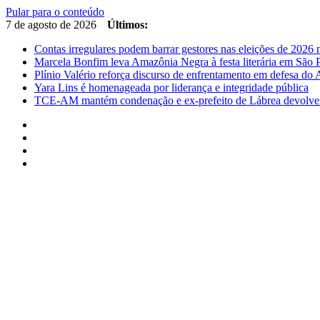
Pular para o conteúdo
7 de agosto de 2026
Últimos:
Contas irregulares podem barrar gestores nas eleições de 202
Marcela Bonfim leva Amazônia Negra à festa literária em São 
Plínio Valério reforça discurso de enfrentamento em defesa d
Yara Lins é homenageada por liderança e integridade pública
TCE-AM mantém condenação e ex-prefeito de Lábrea devolver