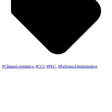
#CâmaraLegislativa
,
#CCJ
,
#PEC
,
#ReformaAdministrativa