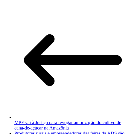
MPF vai à Justiça para revogar autorização do cultivo de
cana-de-açúcar na Amazônia
Produtores rurais e empreendedores das feiras da ADS são