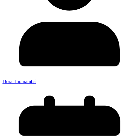
Dora Tupinambá