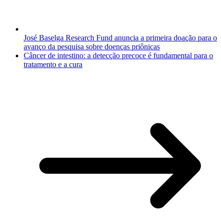
José Baselga Research Fund anuncia a primeira doação para o
avanço da pesquisa sobre doenças priônicas
Câncer de intestino: a detecção precoce é fundamental para o
tratamento e a cura