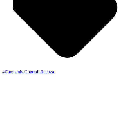
#CampanhaContraInfluenza