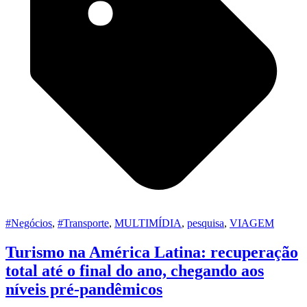
#Negócios
,
#Transporte
,
MULTIMÍDIA
,
pesquisa
,
VIAGEM
Turismo na América Latina: recuperação
total até o final do ano, chegando aos
níveis pré-pandêmicos