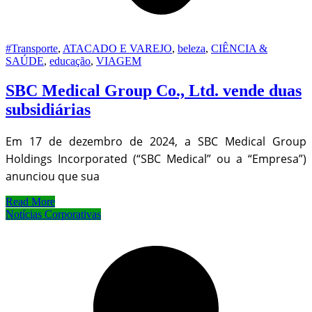
#Transporte
,
ATACADO E VAREJO
,
beleza
,
CIÊNCIA &
SAÚDE
,
educação
,
VIAGEM
SBC Medical Group Co., Ltd. vende duas
subsidiárias
Em 17 de dezembro de 2024, a SBC Medical Group
Holdings Incorporated (“SBC Medical” ou a “Empresa”)
anunciou que sua
Read More
Notícias Corporativas