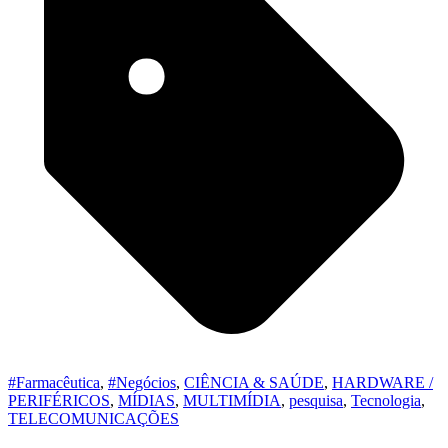
#Farmacêutica
,
#Negócios
,
CIÊNCIA & SAÚDE
,
HARDWARE /
PERIFÉRICOS
,
MÍDIAS
,
MULTIMÍDIA
,
pesquisa
,
Tecnologia
,
TELECOMUNICAÇÕES