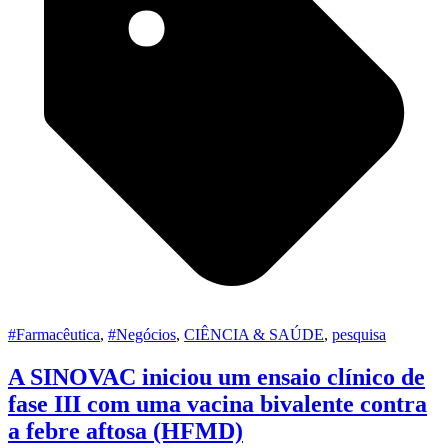
#Farmacêutica
,
#Negócios
,
CIÊNCIA & SAÚDE
,
pesquisa
A SINOVAC iniciou um ensaio clínico de
fase III com uma vacina bivalente contra
a febre aftosa (HFMD)