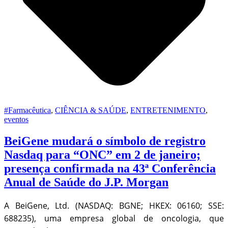
#Farmacêutica
,
CIÊNCIA & SAÚDE
,
ENTRETENIMENTO
,
eventos
BeiGene mudará o símbolo de registro
Nasdaq para “ONC” em 2 de janeiro;
presença confirmada na 43ª Conferência
Anual de Saúde do J.P. Morgan
A BeiGene, Ltd. (NASDAQ: BGNE; HKEX: 06160; SSE:
688235), uma empresa global de oncologia, que