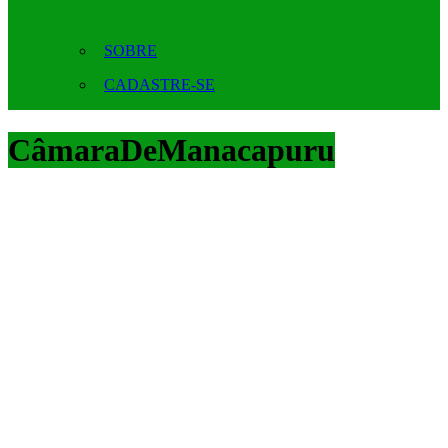
SOBRE
CADASTRE-SE
CâmaraDeManacapuru