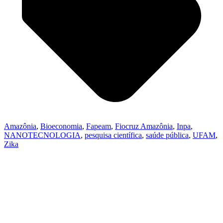
Amazônia
,
Bioeconomia
,
Fapeam
,
Fiocruz Amazônia
,
Inpa
,
NANOTECNOLOGIA
,
pesquisa científica
,
saúde pública
,
UFAM
,
Zika