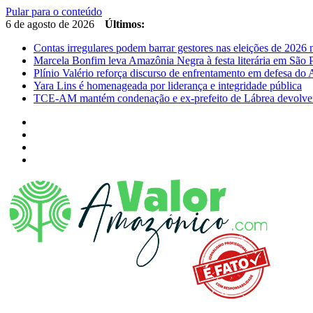
Pular para o conteúdo
6 de agosto de 2026
Últimos:
Contas irregulares podem barrar gestores nas eleições de 202
Marcela Bonfim leva Amazônia Negra à festa literária em São 
Plínio Valério reforça discurso de enfrentamento em defesa d
Yara Lins é homenageada por liderança e integridade pública
TCE-AM mantém condenação e ex-prefeito de Lábrea devolver