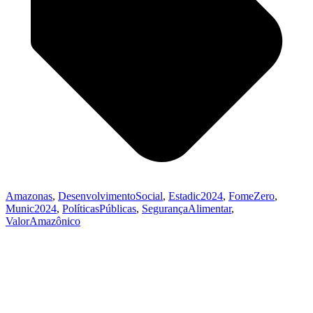
Amazonas
,
DesenvolvimentoSocial
,
Estadic2024
,
FomeZero
,
Munic2024
,
PolíticasPúblicas
,
SegurançaAlimentar
,
ValorAmazônico