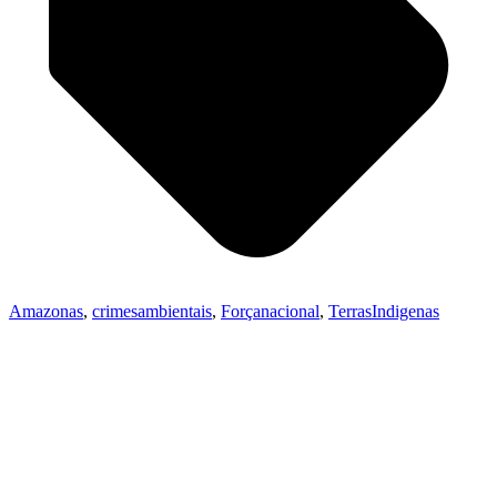
Amazonas
,
crimesambientais
,
Forçanacional
,
TerrasIndigenas