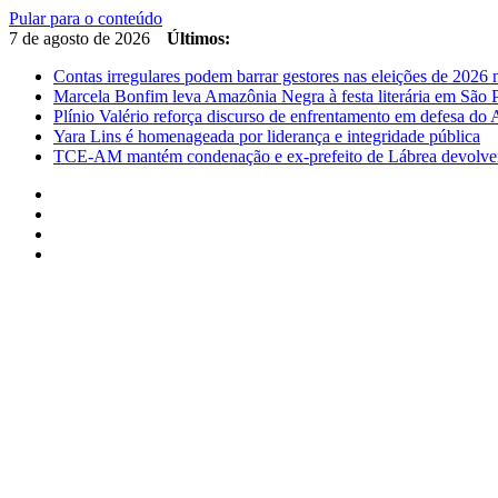
Pular para o conteúdo
7 de agosto de 2026
Últimos:
Contas irregulares podem barrar gestores nas eleições de 202
Marcela Bonfim leva Amazônia Negra à festa literária em São 
Plínio Valério reforça discurso de enfrentamento em defesa d
Yara Lins é homenageada por liderança e integridade pública
TCE-AM mantém condenação e ex-prefeito de Lábrea devolver