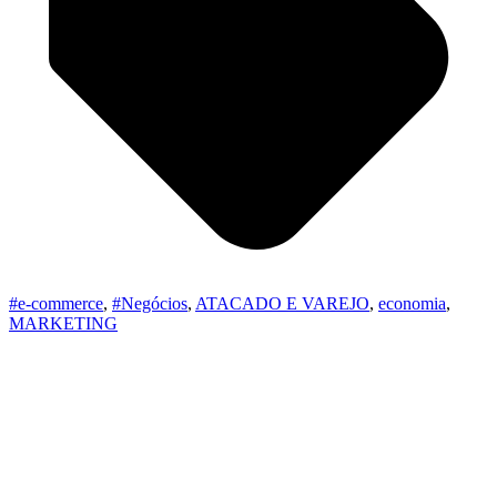
#e-commerce
,
#Negócios
,
ATACADO E VAREJO
,
economia
,
MARKETING