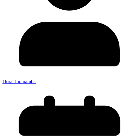
Dora Tupinambá