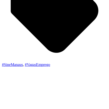
#SineManaus
,
#VagasEmprego