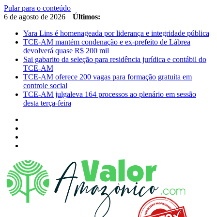
Pular para o conteúdo
6 de agosto de 2026
Últimos:
Yara Lins é homenageada por liderança e integridade pública
TCE-AM mantém condenação e ex-prefeito de Lábrea
devolverá quase R$ 200 mil
Sai gabarito da seleção para residência jurídica e contábil do
TCE-AM
TCE-AM oferece 200 vagas para formação gratuita em
controle social
TCE-AM julgaleva 164 processos ao plenário em sessão
desta terça-feira