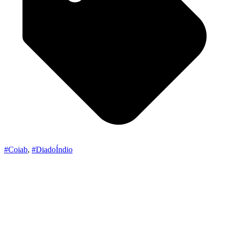
#Coiab
,
#DiadoÍndio