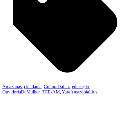
Amazonas
,
cidadania
,
CulturaDaPaz
,
educação
,
OuvidoriaDaMulher
,
TCE-AM
,
YaraAmazôniaLins