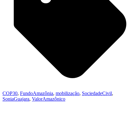
COP30
,
FundoAmazônia
,
mobilização
,
SociedadeCivil
,
SoniaGuajara
,
ValorAmazônico