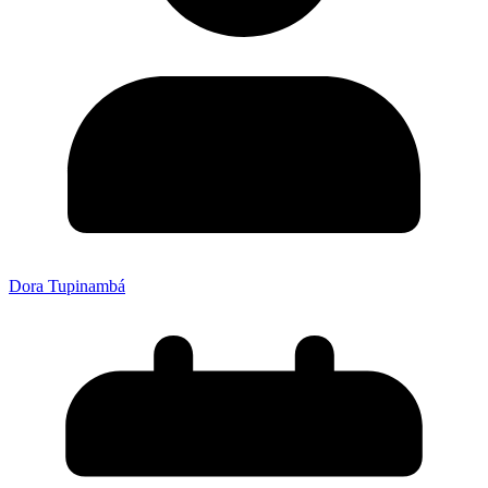
Dora Tupinambá