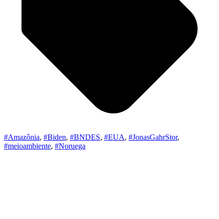
#Amazônia
,
#Biden
,
#BNDES
,
#EUA
,
#JonasGahrStor
,
#meioambiente
,
#Noruega